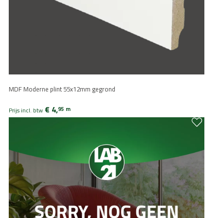
MDF Moderne plint 55x12mm gegrond
€ 4,
95
m
Prijs incl. btw