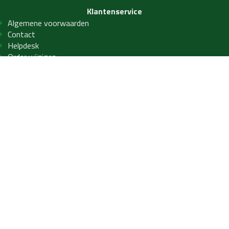
Klantenservice
Algemene voorwaarden
Contact
Helpdesk
Order wijzigen
Privacy- en cookiebeleid
Veelgestelde vragen
Service
Winkelen bij LAB21
PVC Vloeren
PVC visgraat
PVC betonlook
PVC tegels
Laminaat
Houten vloeren
Parket
Wandpanelen
Uzin materiaal leggers
Bostik materiaal leggers