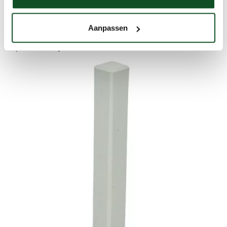
Hoek/eindstuk t.b.v. MDF plint 120x15 wit RAL 9010
Aanpassen
€ 4,
50
st
Prijs incl. btw