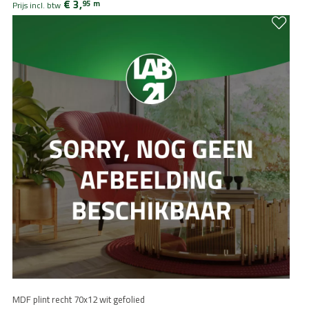
€ 3,
95
m
Prijs incl. btw
MDF plint recht 70x12 wit gefolied