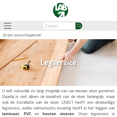
/
pvc vloeren
/
legdienst
/
am-Oostzaan
Amsterdam-Zuidoost
Breda
Capelle
Legservice
Business Automation & AI
Account Manager
Med
U wilt natuurlijk zo lang mogelijk van uw nieuwe vloer genieten.
Daarbij is niet alleen de kwaliteit van de vloer belangrijk, maar
Legdienst
Service informati
ook de installatie van de vloer. LAB21 heeft een deskundige
legservice, welke ruimschoots ervaring heeft in het leggen van
biant
Lijm PVC vloeren
Belakos
Legservice
Cavallino
PVC visgraat
Legmateriaal
Cortina
Proces en we
Hongaar
n
Legdienst
Service informatie
laminaat
,
PVC
en
houten vloeren
. Onze legservice is