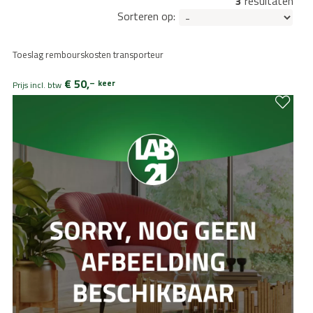
3
resultaten
Sorteren op:
Toeslag rembourskosten transporteur
€ 50,
–
keer
Prijs incl. btw