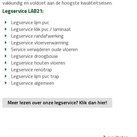
t
mbiant
Laminaat restpartijen
Budget-line
Legservice
Floorlife
Klik laminaat
Legmateriaal
Proces en werk
Heritage
Wit
Merken
Legdienst
Service info
vakkundig en voldoet aan de hoogste kwaliteitseisen.
Legservice LAB21:
n
Albero
Eiken vloeren
Arborea
Legservice
Eiken visgraat
Elora
Noble Timber
Legmateriaal
Lamelpar
Proces 
Vloerverwarming Legdienst
Vloerverwarmi
Legservice lijm pvc
rming kosten
Vloerverwarming planning
Vloerverwarming verdeler
Vloerverwarming voor
Vloerverw
Vloerver
gdienst
Service informatie
Legservice klik pvc / laminaat
Legservice randafwerking
 HPL
Legservice
Traprenovatie PVC
Legmateriaal
Open trap renoveren
Traprenovatie Hout
Onderhoud
Dichte 
Vloer van de Week
Legservice vloerverwarming
Service verwijderen oude vloeren
Vloer van de Week
Legservice droogbouw
Legservice houten vloeren
Legservice renotrap
Legservice lijm pvc trap
Legservice algemeen
Meer lezen over onze legservice? Klik dan hier!