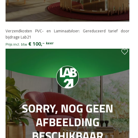
Verzendkosten PVC- en Laminaatvloer: Gereduceerd tarief door
bijdrage Lab21
€ 100,
–
keer
Prijs incl. btw