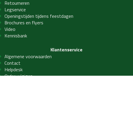
Retourneren
Legservice
Openingstijden tijdens feestdagen
Brochures en flyers
Video
Kennisbank
Klantenservice
Algemene voorwaarden
Contact
Helpdesk
Order wijzigen
Privacy- en cookiebeleid
Veelgestelde vragen
Service
Winkelen bij LAB21
PVC Vloeren
PVC visgraat
PVC betonlook