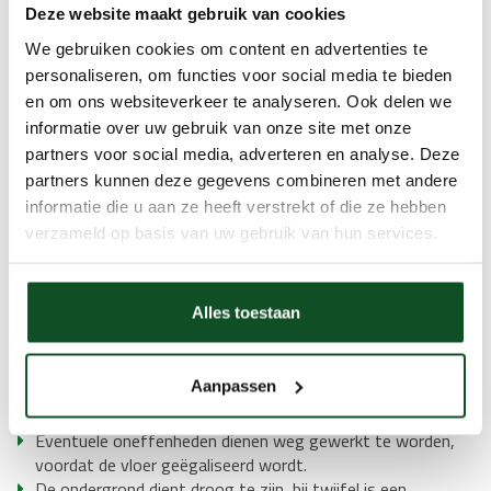
Deze website maakt gebruik van cookies
We gebruiken cookies om content en advertenties te
personaliseren, om functies voor social media te bieden
en om ons websiteverkeer te analyseren. Ook delen we
informatie over uw gebruik van onze site met onze
partners voor social media, adverteren en analyse. Deze
Risico's die kunnen ontstaan als uw vloer gelegd wordt door
partners kunnen deze gegevens combineren met andere
een onervaren partij:
informatie die u aan ze heeft verstrekt of die ze hebben
verzameld op basis van uw gebruik van hun services.
Foutieve ondervloer
Het vochtpercentage van de ondergrond is incorrect
Er is te veel lijm gebruikt
De naden zijn zichtbaar
Alles toestaan
De egalinelaag is niet correct aangebracht
Legvoorwaarden:
Aanpassen
Alle ruimtes dienen leeg en schoon te zijn.
Eventuele oneffenheden dienen weg gewerkt te worden,
voordat de vloer geëgaliseerd wordt.
De ondergrond dient droog te zijn, bij twijfel is een