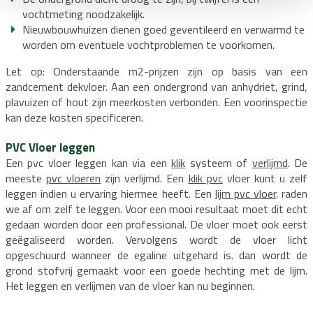
vochtmeting noodzakelijk.
Nieuwbouwhuizen dienen goed geventileerd en verwarmd te
worden om eventuele vochtproblemen te voorkomen.
Let op: Onderstaande m2-prijzen zijn op basis van een
zandcement dekvloer. Aan een ondergrond van anhydriet, grind,
plavuizen of hout zijn meerkosten verbonden. Een voorinspectie
kan deze kosten specificeren.
PVC Vloer leggen
Een
pvc vloer
leggen kan via een
klik
systeem of
verlijmd
. De
meeste
pvc vloeren
zijn verlijmd. Een
klik pvc
vloer
kunt u zelf
leggen indien u ervaring hiermee heeft. Een
lijm pvc vloer
. raden
we af om zelf te leggen. Voor een mooi resultaat moet dit echt
gedaan worden door een professional. De vloer moet ook eerst
geëgaliseerd worden. Vervolgens wordt de vloer licht
opgeschuurd wanneer de egaline uitgehard is. dan wordt de
grond stofvrij gemaakt voor een goede hechting met de lijm.
Het leggen en verlijmen van de vloer kan nu beginnen.