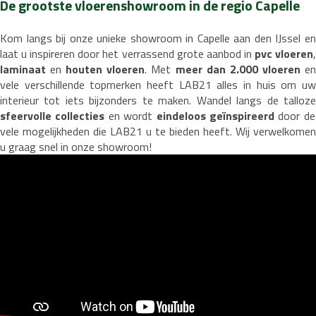
De grootste vloerenshowroom in de regio Capelle
t
mbiant
Laminaat restpartijen
Budget-line
Legservice
Floorlife
Klik laminaat
Legmateriaal
Proces en werk
Heritage
Wit
Merken
Legdienst
Service info
n
Albero
Eiken vloeren
Arborea
Legservice
Eiken visgraat
Elora
Noble Timber
Legmateriaal
Lamelpar
Proces 
Vloerverwarming Legdienst
Vloerverwarmi
Kom langs bij onze unieke showroom in Capelle aan den IJssel en
laat u inspireren door het verrassend grote aanbod in
pvc vloeren
rming kosten
Vloerverwarming planning
Vloerverwarming verdeler
Vloerverwarming voor
Vloerverw
Vloerver
gdienst
Service informatie
laminaat
en
houten
vloeren
. Met
meer dan 2.000 vloeren
e
vele verschillende topmerken heeft LAB21 alles in huis om uw
 HPL
Legservice
Traprenovatie PVC
Legmateriaal
Open trap renoveren
Traprenovatie Hout
Onderhoud
Dichte 
Vloer van de Week
interieur tot iets bijzonders te maken. Wandel langs de talloze
sfeervolle collecties
en wordt
eindeloos geïnspireerd
door de
Vloer van de Week
vele mogelijkheden die LAB21 u te bieden heeft. Wij verwelkomen
u graag snel in onze showroom!