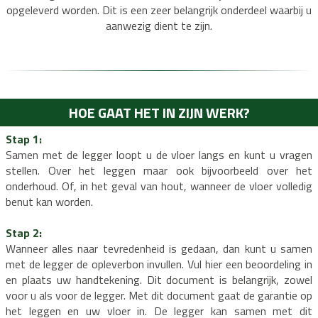
t
mbiant
Laminaat restpartijen
Budget-line
Legservice
Floorlife
Klik laminaat
Legmateriaal
Proces en werk
Heritage
Wit
Merken
Legdienst
Service info
opgeleverd worden. Dit is een zeer belangrijk onderdeel waarbij u
aanwezig dient te zijn.
n
Albero
Eiken vloeren
Arborea
Legservice
Eiken visgraat
Elora
Noble Timber
Legmateriaal
Lamelpar
Proces 
Vloerverwarming Legdienst
Vloerverwarmi
rming kosten
Vloerverwarming planning
Vloerverwarming verdeler
Vloerverwarming voor
Vloerverw
Vloerver
gdienst
Service informatie
 HPL
Legservice
Traprenovatie PVC
Legmateriaal
Open trap renoveren
Traprenovatie Hout
Onderhoud
Dichte 
Vloer van de Week
HOE GAAT HET IN ZIJN WERK?
Vloer van de Week
Stap 1:
Samen met de legger loopt u de vloer langs en kunt u vragen
stellen. Over het leggen maar ook bijvoorbeeld over het
onderhoud. Of, in het geval van hout, wanneer de vloer volledig
benut kan worden.
Stap 2:
Wanneer alles naar tevredenheid is gedaan, dan kunt u samen
met de legger de opleverbon invullen. Vul hier een beoordeling in
en plaats uw handtekening. Dit document is belangrijk, zowel
voor u als voor de legger. Met dit document gaat de garantie op
het leggen en uw vloer in. De legger kan samen met dit