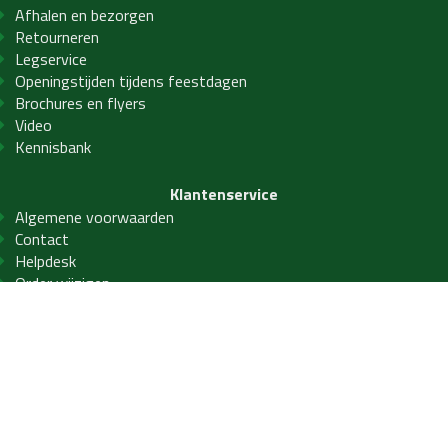
Afhalen en bezorgen
Retourneren
Legservice
Openingstijden tijdens feestdagen
Brochures en flyers
Video
Kennisbank
Klantenservice
Algemene voorwaarden
Contact
Helpdesk
Order wijzigen
Privacy- en cookiebeleid
Veelgestelde vragen
Service
Winkelen bij LAB21
PVC Vloeren
PVC visgraat