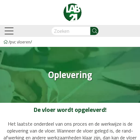
/
pvc vloeren
/
am-Oostzaan
Amsterdam-Zuidoost
Breda
Capelle
Oplevering
Business Automation & AI
Account Manager
Med
De vloer wordt opgeleverd!
Legdienst
Service informati
Het laatste onderdeel van ons proces en de werkwijze is de
biant
Lijm PVC vloeren
Belakos
Legservice
Cavallino
PVC visgraat
Legmateriaal
Cortina
Proces en we
Hongaar
n
Legdienst
Service informatie
oplevering van de vloer. Wanneer de vloer gelegd is, de rand-
afwerking en andere werkzaamheden klaar zijn, dan kan de vloer