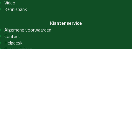
Video
Kennisbank
Klantenservice
Algemene voorwaarden
Contact
Helpdesk
Order wijzigen
Privacy- en cookiebeleid
Veelgestelde vragen
Service
Winkelen bij LAB21
PVC Vloeren
PVC visgraat
PVC betonlook
PVC tegels
Laminaat
Houten vloeren
Parket