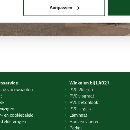
Aanpassen
enservice
Winkelen bij LAB21
ene voorwaarden
PVC Vloeren
ct
PVC visgraat
sk
PVC betonlook
wijzigen
PVC tegels
y- en cookiebeleid
Laminaat
stelde vragen
Houten vloeren
e
Parket