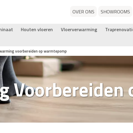
OVER ONS
SHOWROOMS
minaat
Houten vloeren
Vloerverwarming
Traprenovati
rwarming voorbereiden op warmtepomp
ng Voorbereiden