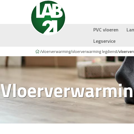
PVC vloeren
La
Legservice
/
vloerverwarming
/
vloerverwarming legdienst
/
vloerve
Vloerverwarmi