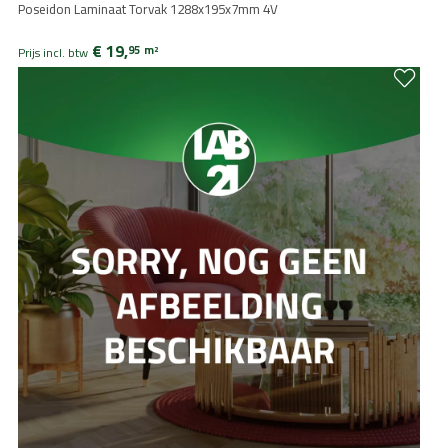
Poseidon Laminaat Torvak 1288x195x7mm 4V
€ 19,
95
m
2
Prijs incl. btw