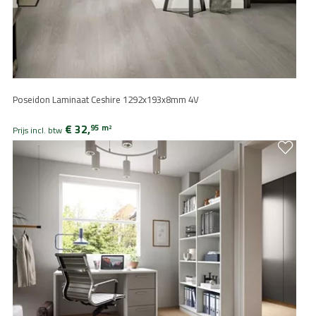
Poseidon Laminaat Ceshire 1292x193x8mm 4V
€ 32,
95
m
2
Prijs incl. btw