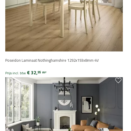
Poseidon Laminaat Nothinghamshire 1292x193x8mm 4V
€ 32,
95
m
2
Prijs incl. btw