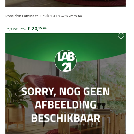
Poseidon Laminaat Lunvik 1288x245x7mm 4V
€ 20,
95
m
2
Prijs incl. btw