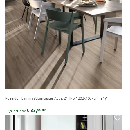
Poseidon Laminaat Lancaster Aqua 24HRS 1292x193x8mm 4V
€ 33,
95
m
2
Prijs incl. btw