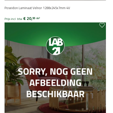
Poseidon Laminaat Velnor 1288x245x7mm 4V
€ 20,
95
m
2
Prijs incl. btw