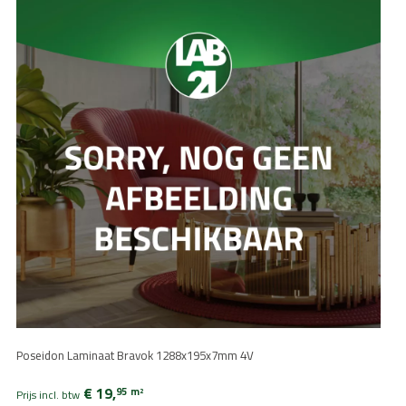
10-15 jaar
15-20 jaar
25 jaar
Wis filters
Poseidon Laminaat Bravok 1288x195x7mm 4V
€ 19,
95
m
2
Prijs incl. btw