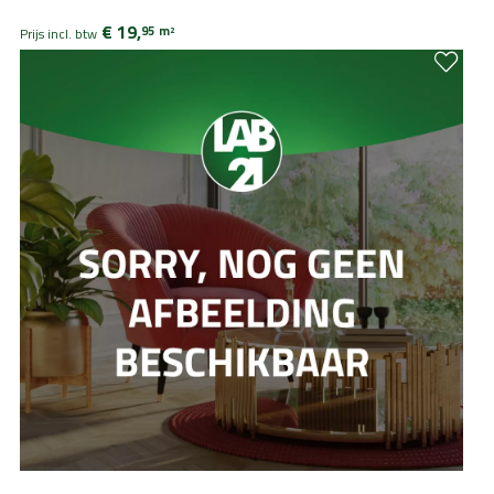
€ 19,
95
m
2
Prijs incl. btw