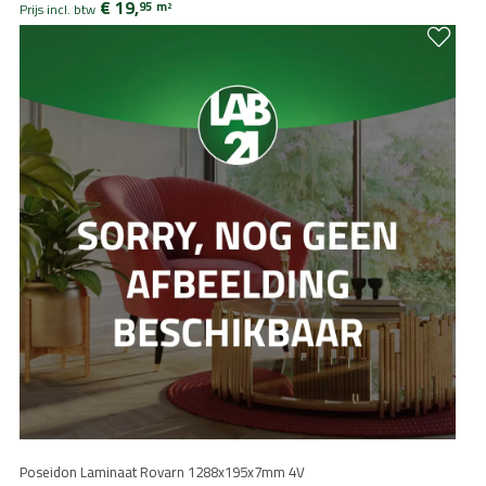
€ 19,
95
m
2
Prijs incl. btw
Poseidon Laminaat Rovarn 1288x195x7mm 4V