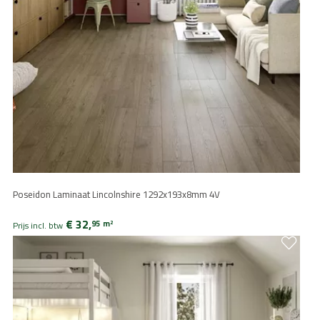
Poseidon Laminaat Lincolnshire 1292x193x8mm 4V
€ 32,
95
m
2
Prijs incl. btw