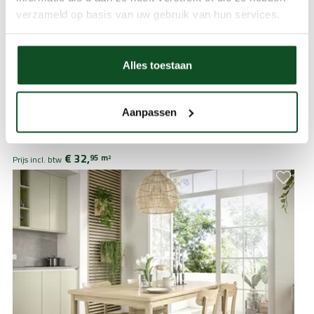
verzameld op basis van uw gebruik van hun services.
Alles toestaan
Aanpassen
Poseidon Laminaat Leicetershire 1292x193x8mm 4V
€ 32,
95
m
2
Prijs incl. btw