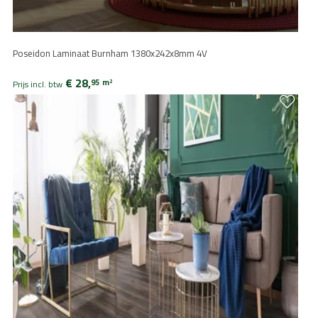
Poseidon Laminaat Burnham 1380x242x8mm 4V
€ 28,
95
m
2
Prijs incl. btw