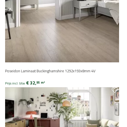
Poseidon Laminaat Buckinghamshire 1292x193x8mm 4V
€ 32,
95
m
2
Prijs incl. btw