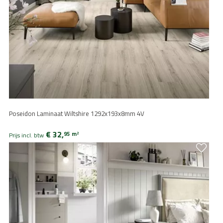
Poseidon Laminaat Wiltshire 1292x193x8mm 4V
€ 32,
95
m
2
Prijs incl. btw