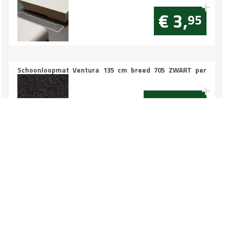
€ 3,
95
Schoonloopmat Ventura 135 cm breed 705 ZWART per
10cm
€ 15,
95
Hoeklijnprofiel 10mm RVS 3m
€ 46,
95