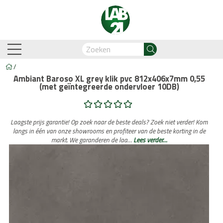
/
Ambiant Baroso XL grey klik pvc 812x406x7mm 0,55
(met geïntegreerde ondervloer 10DB)
am-Oostzaan
Amsterdam-Zuidoost
Breda
Capelle
Laagste prijs garantie! Op zoek naar de beste deals? Zoek niet verder! Kom
langs in één van onze showrooms en profiteer van de beste korting in de
markt. We garanderen de laa…
Lees verder…
Business Automation & AI
Account Manager
Med
Legdienst
Service informati
biant
Lijm PVC vloeren
Belakos
Legservice
Cavallino
PVC visgraat
Legmateriaal
Cortina
Proces en we
Hongaar
n
Legdienst
Service informatie