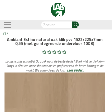
/
Ambiant Estino natural oak klik pvc 1522x225x7mm
0,55 (met geïntegreerde ondervloer 10DB)
am-Oostzaan
Amsterdam-Zuidoost
Breda
Capelle
Laagste prijs garantie! Op zoek naar de beste deals? Zoek niet verder! Kom
langs in één van onze showrooms en profiteer van de beste korting in de
markt. We garanderen de laa…
Lees verder…
Business Automation & AI
Account Manager
Med
Legdienst
Service informati
biant
Lijm PVC vloeren
Belakos
Legservice
Cavallino
PVC visgraat
Legmateriaal
Cortina
Proces en we
Hongaar
n
Legdienst
Service informatie