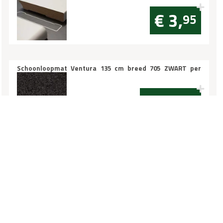
€ 3,
95
Schoonloopmat Ventura 135 cm breed 705 ZWART per
10cm
€ 16,
95
Hoeklijnprofiel 10mm RVS 3m
€ 46,
95