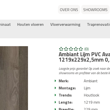
OVER ONS
SHOWROOMS
minaat
Houten vloeren
Vloerverwarming
Traprenovati
(0)
Ambiant Lijm PVC Av
1219x229x2,5mm 0,
Laagste prijs garantie! Op zoek naar d
showrooms en profiteer van de beste k
Merk:
Ambiant
Montage:
Lijm
Trends:
Houtlook
Lengte:
1219 mm
Breedte:
229 mm