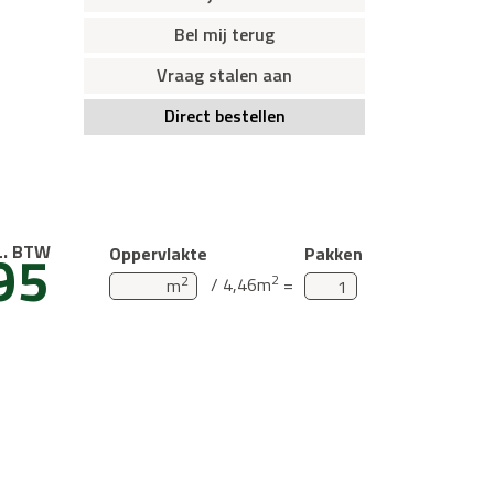
Bel mij terug
Vraag stalen aan
Direct bestellen
95
L. BTW
Oppervlakte
Pakken
2
2
/ 4,46m
=
m