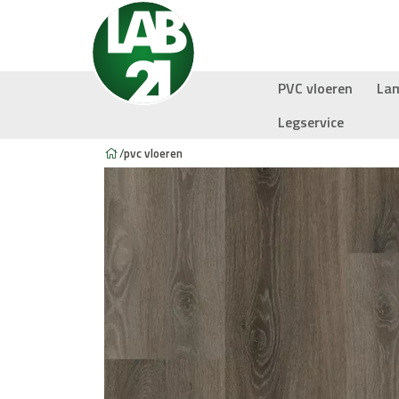
PVC vloeren
La
Legservice
/
pvc vloeren