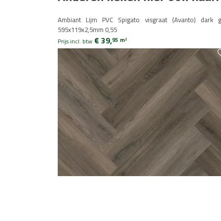
Ambiant Lijm PVC Spigato visgraat (Avanto) dark g
595x119x2,5mm 0,55
€ 39,
95
m
2
Prijs incl. btw