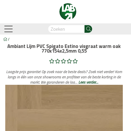
/
Ambiant Lijm PVC Spigato Estino visgraat warm oak
770x154x2,5mm 0,55
am-Oostzaan
Amsterdam-Zuidoost
Breda
Capelle
Laagste prijs garantie! Op zoek naar de beste deals? Zoek niet verder! Kom
langs in één van onze showrooms en profiteer van de beste korting in de
markt. We garanderen de laa…
Lees verder…
Business Automation & AI
Account Manager
Med
Legdienst
Service informati
biant
Lijm PVC vloeren
Belakos
Legservice
Cavallino
PVC visgraat
Legmateriaal
Cortina
Proces en we
Hongaar
n
Legdienst
Service informatie