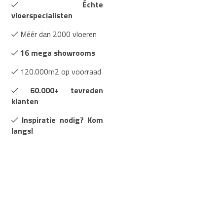
Échte
vloerspecialisten
Méér dan 2000 vloeren
16 mega showrooms
120.000m2 op voorraad
60.000+ tevreden
klanten
Inspiratie nodig? Kom
langs!
Uitgebreide specificaties
Merk:
Ambiant
Montage:
Lijm
Trends:
Visgraat