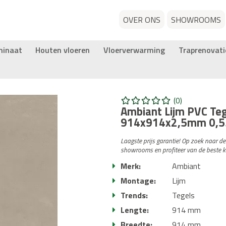
OVER ONS
SHOWROOMS
minaat
Houten vloeren
Vloerverwarming
Traprenovati
(0)
Ambiant Lijm PVC Te
914x914x2,5mm 0,5
Laagste prijs garantie! Op zoek naar d
showrooms en profiteer van de beste k
Merk:
Ambiant
Montage:
Lijm
Trends:
Tegels
Lengte:
914 mm
Breedte:
914 mm