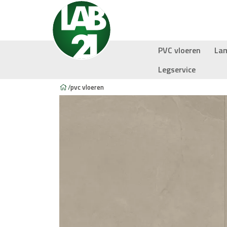
PVC vloeren
La
Legservice
/
pvc vloeren