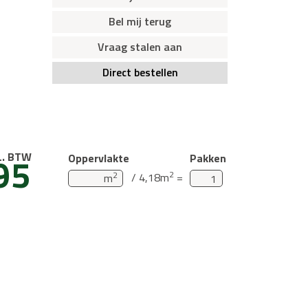
Bel mij terug
Vraag stalen aan
Direct bestellen
95
L. BTW
Oppervlakte
Pakken
2
2
/ 4,18m
=
m