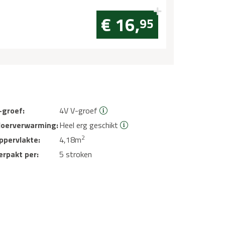
€ 16,
95
-groef:
4V V-groef
loerverwarming:
Heel erg geschikt
2
ppervlakte:
4,18m
erpakt per:
5 stroken