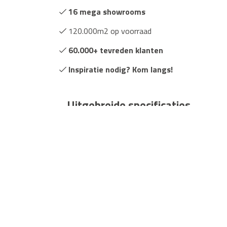
16 mega showrooms
120.000m2 op voorraad
60.000+ tevreden klanten
Inspiratie nodig? Kom langs!
Uitgebreide specificaties
Merk:
Floorlife
Montage:
Lijm
Trends:
Tegels
Garantie:
15 jaar