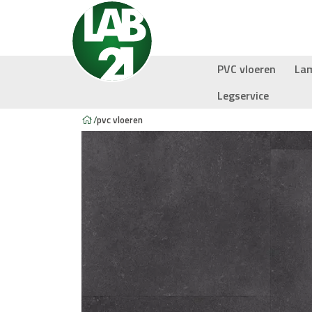
PVC vloeren
La
Legservice
/
pvc vloeren