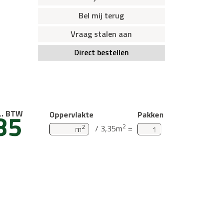
Bel mij terug
Vraag stalen aan
Direct bestellen
85
L. BTW
Oppervlakte
Pakken
2
2
/ 3,35m
=
m