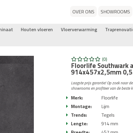
OVER ONS
SHOWROOMS
minaat
Houten vloeren
Vloerverwarming
Traprenovati
(0)
Floorlife Southwark a
914x457x2,5mm 0,5
Laagste prijs garantie! Op zoek naar d
showrooms en profiteer van de beste k
Merk:
Floorlife
Montage:
Lijm
Trends:
Tegels
Lengte:
914 mm
Breedte:
457 mm