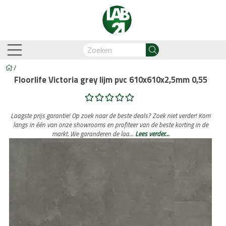
/
Floorlife Victoria grey lijm pvc 610x610x2,5mm 0,55
am-Oostzaan
Amsterdam-Zuidoost
Breda
Capelle
Laagste prijs garantie! Op zoek naar de beste deals? Zoek niet verder! Kom
langs in één van onze showrooms en profiteer van de beste korting in de
markt. We garanderen de laa…
Lees verder…
Business Automation & AI
Account Manager
Med
Legdienst
Service informati
biant
Lijm PVC vloeren
Belakos
Legservice
Cavallino
PVC visgraat
Legmateriaal
Cortina
Proces en we
Hongaar
n
Legdienst
Service informatie