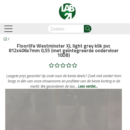
/
Floorlife Westminster XL light grey klik pvc
812x406x7mm 0,55 (met geïntegreerde ondervloer
10DB)
am-Oostzaan
Amsterdam-Zuidoost
Breda
Capelle
Laagste prijs garantie! Op zoek naar de beste deals? Zoek niet verder! Kom
langs in één van onze showrooms en profiteer van de beste korting in de
Business Automation & AI
Account Manager
Med
markt. We garanderen de laa…
Lees verder…
Legdienst
Service informati
biant
Lijm PVC vloeren
Belakos
Legservice
Cavallino
PVC visgraat
Legmateriaal
Cortina
Proces en we
Hongaar
n
Legdienst
Service informatie