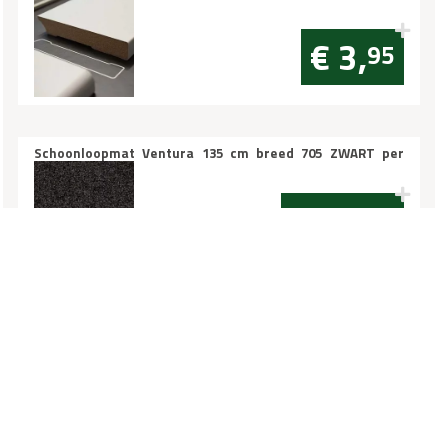
70x12mm vochtwerend per m1
€ 3,
95
Schoonloopmat Ventura 135 cm breed 705 ZWART per
10cm
€ 16,
95
Hoeklijnprofiel 10mm RVS 3m
€ 46,
95