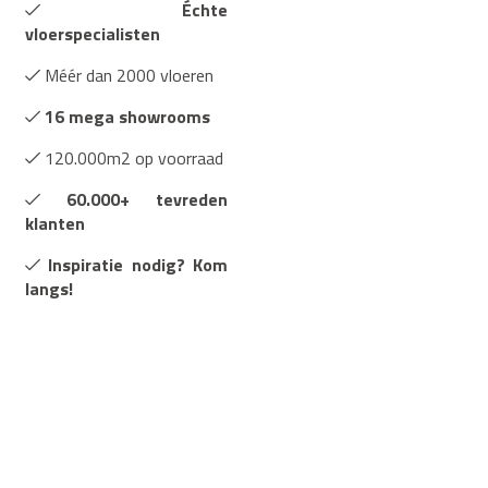
Échte
vloerspecialisten
Méér dan 2000 vloeren
16 mega showrooms
120.000m2 op voorraad
60.000+ tevreden
klanten
Inspiratie nodig? Kom
langs!
Uitgebreide specificaties
Merk:
Floorlife
Montage:
Lijm
Trends:
Visgraat