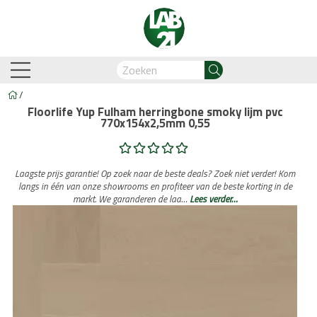
/
Floorlife Yup Fulham herringbone smoky lijm pvc
770x154x2,5mm 0,55
am-Oostzaan
Amsterdam-Zuidoost
Breda
Capelle
Laagste prijs garantie! Op zoek naar de beste deals? Zoek niet verder! Kom
langs in één van onze showrooms en profiteer van de beste korting in de
markt. We garanderen de laa…
Lees verder…
Business Automation & AI
Account Manager
Med
Legdienst
Service informati
biant
Lijm PVC vloeren
Belakos
Legservice
Cavallino
PVC visgraat
Legmateriaal
Cortina
Proces en we
Hongaar
n
Legdienst
Service informatie