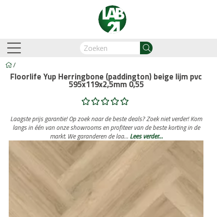
/
Floorlife Yup Herringbone (paddington) beige lijm pvc
595x119x2,5mm 0,55
am-Oostzaan
Amsterdam-Zuidoost
Breda
Capelle
Laagste prijs garantie! Op zoek naar de beste deals? Zoek niet verder! Kom
langs in één van onze showrooms en profiteer van de beste korting in de
markt. We garanderen de laa…
Lees verder…
Business Automation & AI
Account Manager
Med
Legdienst
Service informati
biant
Lijm PVC vloeren
Belakos
Legservice
Cavallino
PVC visgraat
Legmateriaal
Cortina
Proces en we
Hongaar
n
Legdienst
Service informatie