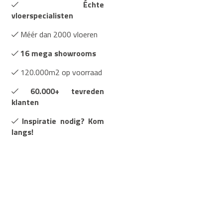
Échte
vloerspecialisten
Méér dan 2000 vloeren
16 mega showrooms
120.000m2 op voorraad
60.000+ tevreden
klanten
Inspiratie nodig? Kom
langs!
Uitgebreide specificaties
Merk:
Floorlife
Montage:
Lijm
Trends:
Visgraat