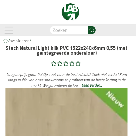
/
pvc vloeren
/
Stech Natural Light klik PVC 1522x240x6mm 0,55 (met
geïntegreerde ondervloer)
am-Oostzaan
Amsterdam-Zuidoost
Breda
Capelle
Laagste prijs garantie! Op zoek naar de beste deals? Zoek niet verder! Kom
langs in één van onze showrooms en profiteer van de beste korting in de
markt. We garanderen de laa…
Lees verder…
Business Automation & AI
Account Manager
Med
Legdienst
Service informati
biant
Lijm PVC vloeren
Belakos
Legservice
Cavallino
PVC visgraat
Legmateriaal
Cortina
Proces en we
Hongaar
n
Legdienst
Service informatie