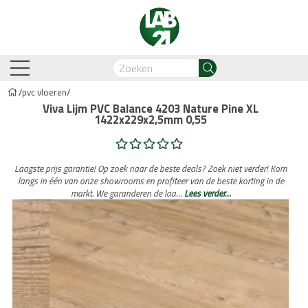
/
pvc vloeren
/
Viva Lijm PVC Balance 4203 Nature Pine XL
1422x229x2,5mm 0,55
am-Oostzaan
Amsterdam-Zuidoost
Breda
Capelle
Laagste prijs garantie! Op zoek naar de beste deals? Zoek niet verder! Kom
langs in één van onze showrooms en profiteer van de beste korting in de
markt. We garanderen de laa…
Lees verder…
Business Automation & AI
Account Manager
Med
Legdienst
Service informati
biant
Lijm PVC vloeren
Belakos
Legservice
Cavallino
PVC visgraat
Legmateriaal
Cortina
Proces en we
Hongaar
n
Legdienst
Service informatie