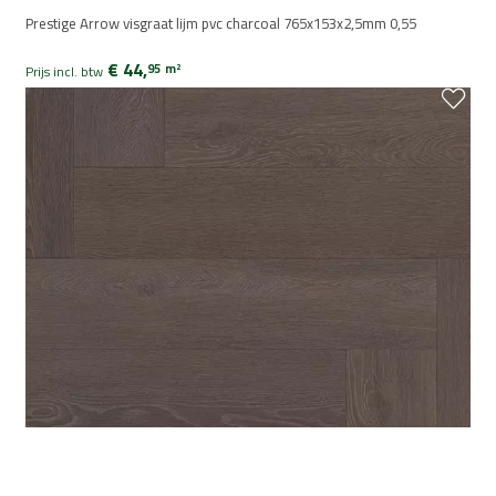
Prestige Arrow visgraat lijm pvc charcoal 765x153x2,5mm 0,55
€ 44,
95
m
2
Prijs incl. btw