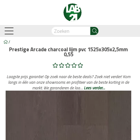
/
Prestige Arcade charcoal lijm pvc 1525x305x2,5mm
0,55
am-Oostzaan
Amsterdam-Zuidoost
Breda
Capelle
Laagste prijs garantie! Op zoek naar de beste deals? Zoek niet verder! Kom
langs in één van onze showrooms en profiteer van de beste korting in de
markt. We garanderen de laa…
Lees verder…
Business Automation & AI
Account Manager
Med
Legdienst
Service informati
biant
Lijm PVC vloeren
Belakos
Legservice
Cavallino
PVC visgraat
Legmateriaal
Cortina
Proces en we
Hongaar
n
Legdienst
Service informatie