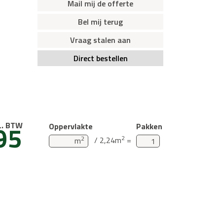
Mail mij de offerte
Bel mij terug
Vraag stalen aan
Direct bestellen
95
L. BTW
Oppervlakte
Pakken
2
2
/ 2,24m
=
m