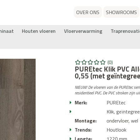
OVER ONS
SHOWROOMS
minaat
Houten vloeren
Vloerverwarming
Traprenovati
(0)
PUREtec Klik PVC Al
0,55 (met geïntegre
NIEUW! De vloeren van de PUREtec serie 
residentieel PVC. De PVC stroken zijn 
Merk:
PUREtec
Klik, geïntegree
Montage:
ondervloer, we
Trends:
Houtlook
Lengte:
1220 mm