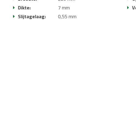
Dikte:
7 mm
V
Slijtagelaag:
0,55 mm
V-groef:
4V V-groef
 voor projectmatig gebruik, voor de prijs van een residentieel PVC
orgt ervoor dat de vloer lang meegaat. Deze vloer is eenvoudig 
er vast). Uniek: Deze ondervloer is 10db gecertificeerd. Let op: Bij
en.