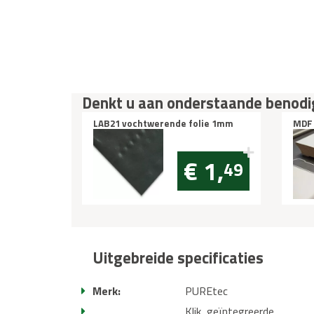
Denkt u aan onderstaande benod
LAB21 vochtwerende folie 1mm
MDF
Over
2
voch
€ 1,
49
Uitgebreide specificaties
Merk:
PUREtec
Klik, geïntegreerde