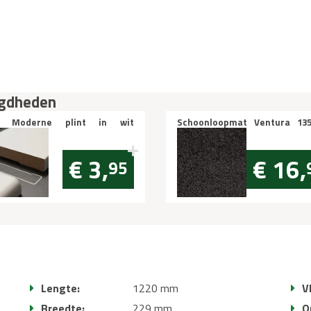
igdheden
 Moderne plint in wit
Schoonloopmat Ventura 13
schilderbaar Gelakt 70x12mm
breed 705 ZWART per 10cm
twerend per m1
€ 3,
€ 16,
95
Lengte:
1220 mm
V
Breedte:
229 mm
O