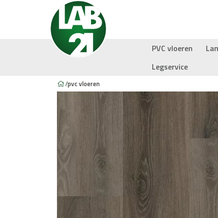
PVC vloeren
La
Legservice
/
pvc vloeren