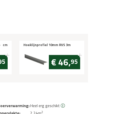
5 cm
Hoeklijnprofiel 10mm RVS 3m
€ 46,
95
95
loerverwarming:
Heel erg geschikt
2
ppervlakte:
2,24m