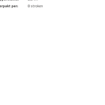
erpakt per:
8 stroken
. De PVC stroken zijn uitgevoerd met een micro V-
te leggen door zijn 7 mm dikte en geïntegreerde
 vochtrisico wordt een vochtfolie aangeraden. Niet