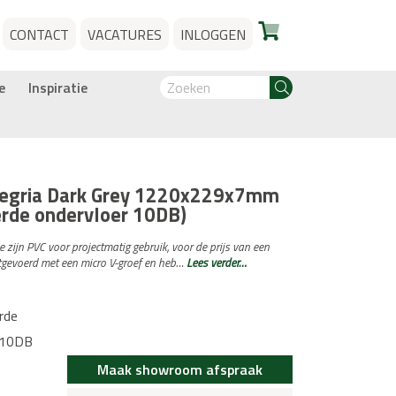
CONTACT
VACATURES
INLOGGEN
e
Inspiratie
legria Dark Grey 1220x229x7mm
erde ondervloer 10DB)
zijn PVC voor projectmatig gebruik, voor de prijs van een
uitgevoerd met een micro V-groef en heb…
Lees verder…
rde
l 10DB
Maak showroom afspraak