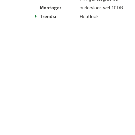
Montage:
ondervloer, wel 10DB
Trends:
Houtlook
Garantie:
25 jaar
Downloads
Download PUREtec 10dB Certificaat
Uitgebreide omschrijving
NIEUW!
De vloeren van de PUREtec serie zijn PVC
groef en hebben een toplaag van 0.55 mm. Dat z
ondervloer (vloer inclusief ondervloer aan de vlo
te gebruiken in combinatie met andere ondervloer