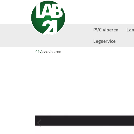
PVC vloeren
La
Legservice
/
pvc vloeren