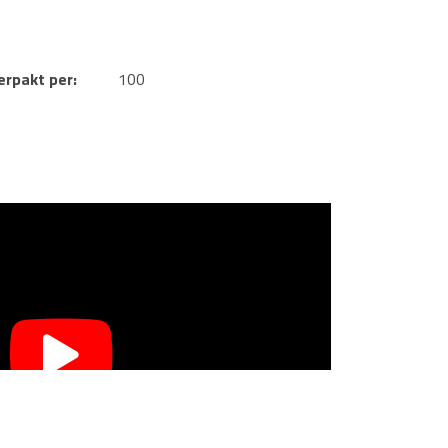
erpakt per:
100