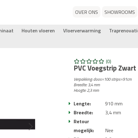
OVER ONS
SHOWROOMS
minaat
Houten vloeren
Vloerverwarming
Traprenovati
(0)
PVC Voegstrip Zwart
Verpakking: doos=100 strips=91cm
Breedte: 3,4 mm
Hoogte: 2,3 mm
Lengte:
910 mm
Breedte:
3,4 mm
Retour
mogelijk:
Nee