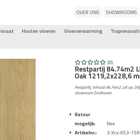
OVER ONS
SHOWROOMS
minaat
Houten vloeren
Vloerverwarming
Traprenovati
(0)
Restpartij 84.74m2 L
Oak 1219,2x228,6 
Restpartij. Inhoud: 84.74m2. Let op: Zel
showroom Eindhoven.
Retour
mogelijk:
Nee
Artikelnr.:
3-Xcx-653-15R