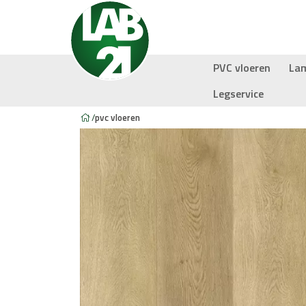
PVC vloeren
La
Legservice
/
pvc vloeren