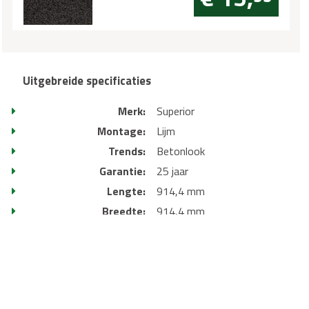
Uitgebreide specificaties
Merk:
Superior
Montage:
Lijm
Trends:
Betonlook
Garantie:
25 jaar
Lengte:
914,4 mm
Breedte:
914,4 mm
Dikte:
2,5 mm
Slijtagelaag:
0,55 mm
V-groef:
4V V-groef
Vloerverwarming:
Heel erg geschikt
2