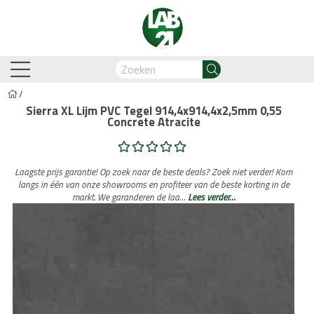
/
Sierra XL Lijm PVC Tegel 914,4x914,4x2,5mm 0,55
Concrete Atracite
am-Oostzaan
Amsterdam-Zuidoost
Breda
Capelle
Laagste prijs garantie! Op zoek naar de beste deals? Zoek niet verder! Kom
langs in één van onze showrooms en profiteer van de beste korting in de
markt. We garanderen de laa…
Lees verder…
Business Automation & AI
Account Manager
Med
Legdienst
Service informati
biant
Lijm PVC vloeren
Belakos
Legservice
Cavallino
PVC visgraat
Legmateriaal
Cortina
Proces en we
Hongaar
n
Legdienst
Service informatie