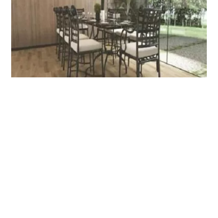
Uw vloer, onze passie!
Laagste prijsgarantie
Échte
vloerspecialisten
Méér dan 2000 vloeren