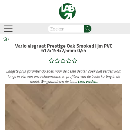
/
Vario visgraat Prestige Oak Smoked lijm PVC
612x153x2,5mm 0,55
am-Oostzaan
Amsterdam-Zuidoost
Breda
Capelle
Laagste prijs garantie! Op zoek naar de beste deals? Zoek niet verder! Kom
langs in één van onze showrooms en profiteer van de beste korting in de
markt. We garanderen de laa…
Lees verder…
Business Automation & AI
Account Manager
Med
Legdienst
Service informati
biant
Lijm PVC vloeren
Belakos
Legservice
Cavallino
PVC visgraat
Legmateriaal
Cortina
Proces en we
Hongaar
n
Legdienst
Service informatie