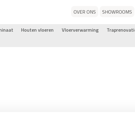
OVER ONS
SHOWROOMS
minaat
Houten vloeren
Vloerverwarming
Traprenovati