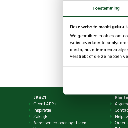
Toestemming
Deze website maakt gebruik
We gebruiken cookies om cont
websiteverkeer te analyseren
media, adverteren en analys
verstrekt of die ze hebben v
LAB21
Klant
Over LAB21
Algem
Inspiratie
Conta
Zakelijk
Helpde
Adressen en openingstijden
Order 